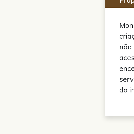
Moni
cria
não 
aces
ence
serv
do i