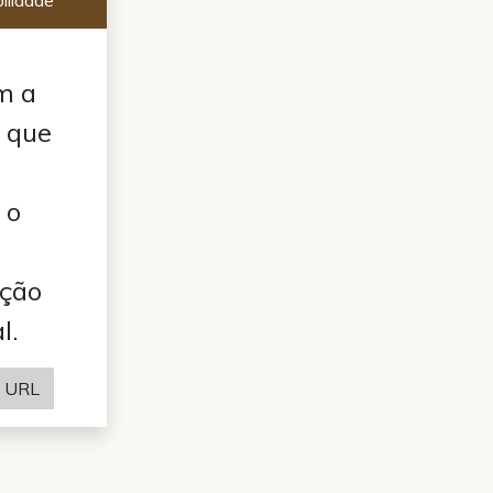
m a
a que
 o
ação
l.
URL