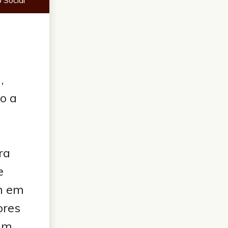
,
to a
ra
e
m em
ores
um