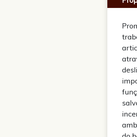
Prom
trab
arti
atra
desl
impo
funç
salv
ince
ambi
do b